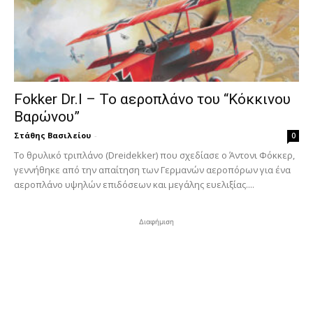
Fokker Dr.I – To αεροπλάνο του “Κόκκινου
Βαρώνου”
Στάθης Βασιλείου
-
0
Tο θρυλικό τριπλάνο (Dreidekker) που σχεδίασε ο Άντονι Φόκκερ,
γεννήθηκε από την απαίτηση των Γερμανών αεροπόρων για ένα
αεροπλάνο υψηλών επιδόσεων και μεγάλης ευελιξίας....
Διαφήμιση