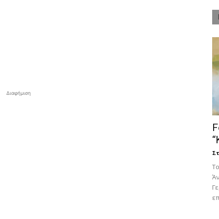
Διαφήμιση
F
“
Στ
Tο
Άν
Γ
επ