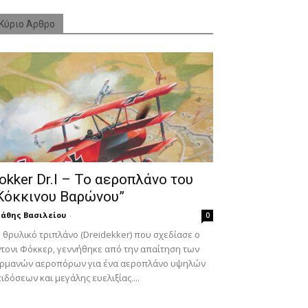
Κύριο Άρθρο
okker Dr.I – To αεροπλάνο του
Κόκκινου Βαρώνου”
άθης Βασιλείου
-
0
 θρυλικό τριπλάνο (Dreidekker) που σχεδίασε ο
τονι Φόκκερ, γεννήθηκε από την απαίτηση των
ερμανών αεροπόρων για ένα αεροπλάνο υψηλών
ιδόσεων και μεγάλης ευελιξίας....