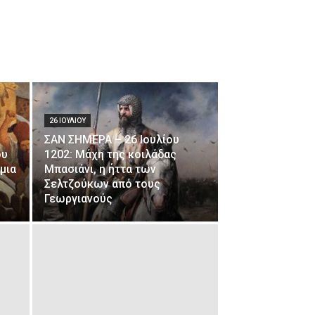
26 ΙΟΥΛΊΟΥ
ΣΑΝ ΣΗΜΕΡΑ – 26 Ιουλίου
ου
1202: Μάχη της κοιλάδας
μια
Μπασιάνι, η ήττα των
Σελτζούκων από τους
Γεωργιανούς