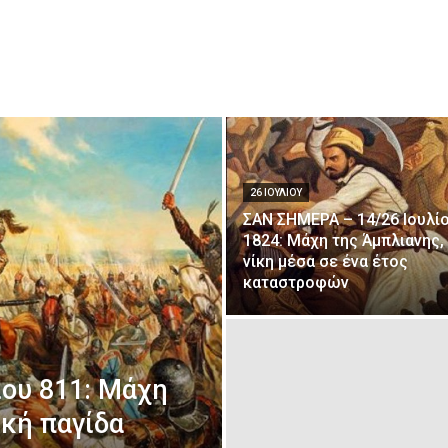
26 ΙΟΥΛΊΟΥ
ΣΑΝ ΣΗΜΕΡΑ – 14/26 Ιουλί
1824: Μάχη της Άμπλιανης, 
νίκη μέσα σε ένα έτος
καταστροφών
ίου 811: Μάχη
ική παγίδα