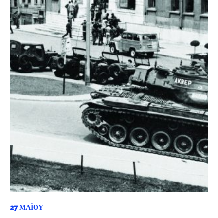
27 ΜΑΪ́ΟΥ