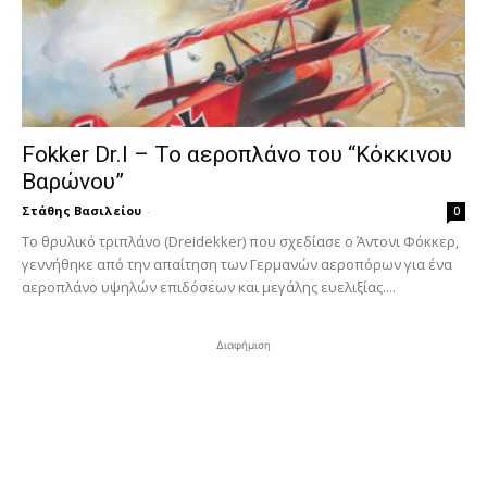
Fokker Dr.I – To αεροπλάνο του “Κόκκινου
Βαρώνου”
Στάθης Βασιλείου
-
0
Tο θρυλικό τριπλάνο (Dreidekker) που σχεδίασε ο Άντονι Φόκκερ,
γεννήθηκε από την απαίτηση των Γερμανών αεροπόρων για ένα
αεροπλάνο υψηλών επιδόσεων και μεγάλης ευελιξίας....
Διαφήμιση