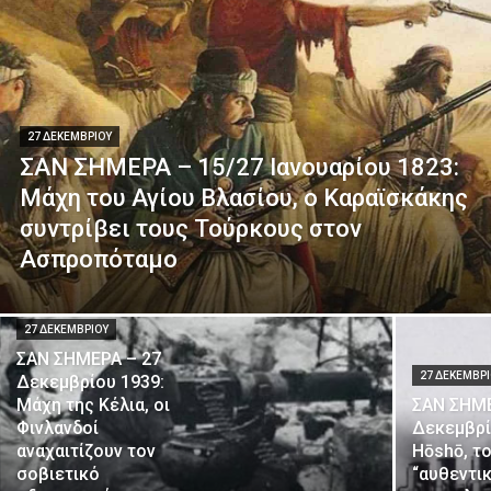
27 ΔΕΚΕΜΒΡΊΟΥ
ΣΑΝ ΣΗΜΕΡΑ – 15/27 Ιανουαρίου 1823:
Μάχη του Αγίου Βλασίου, ο Καραϊσκάκης
συντρίβει τους Τούρκους στον
Ασπροπόταμο
27 ΔΕΚΕΜΒΡΊΟΥ
ΣΑΝ ΣΗΜΕΡΑ – 27
27 ΔΕΚΕΜΒΡ
Δεκεμβρίου 1939:
Μάχη της Κέλια, οι
ΣΑΝ ΣΗΜΕ
Φινλανδοί
Δεκεμβρί
αναχαιτίζουν τον
Hōshō, τ
σοβιετικό
“αυθεντι