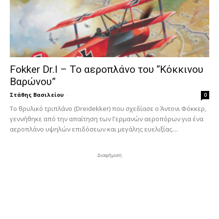
Fokker Dr.I – To αεροπλάνο του “Κόκκινου
Βαρώνου”
Στάθης Βασιλείου
-
0
Tο θρυλικό τριπλάνο (Dreidekker) που σχεδίασε ο Άντονι Φόκκερ,
γεννήθηκε από την απαίτηση των Γερμανών αεροπόρων για ένα
αεροπλάνο υψηλών επιδόσεων και μεγάλης ευελιξίας....
Διαφήμιση