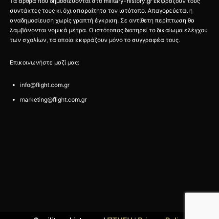
Τα άρθρα που δημοσιεύονται στο military-history.gr εκφράζουν τους
συντάκτες τους κι όχι απαραίτητα τον ιστότοπο. Απαγορεύεται η
αναδημοσίευση χωρίς γραπτή έγκριση. Σε αντίθετη περίπτωση θα
λαμβάνονται νομικά μέτρα. Ο ιστότοπος διατηρεί το δικαίωμα ελέγχου
των σχολίων, τα οποία εκφράζουν μόνο το συγγραφέα τους.
Επικοινωνήστε μαζί μας:
info@flight.com.gr
marketing@flight.com.gr